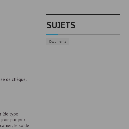
SUJETS
Documents
ise de chèque,
e
(de type
 jour par jour.
ahier, le solde