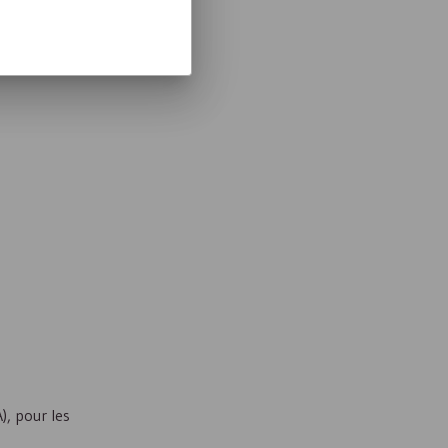
moins 10 ans
A
), pour les