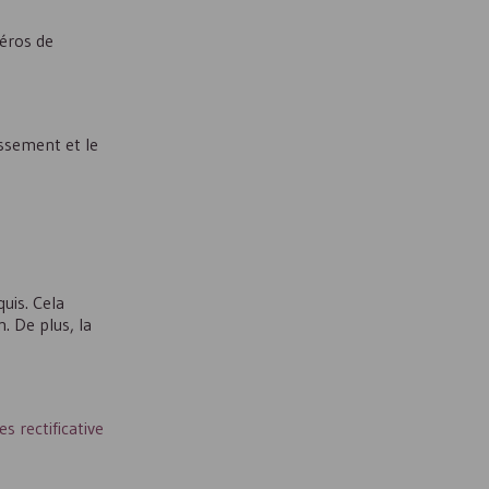
méros de
issement et le
uis. Cela
. De plus, la
 rectificative