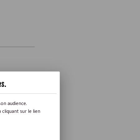
es
.
eants !
ale qui est de
son audience.
liquant sur le lien