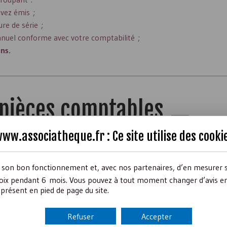
avez émis ;
re de série ;
nnuel conforme avec votre comptabilité ;
ns.
 pièces comptables
ww.associatheque.fr : Ce site utilise des
cooki
e, le
local de l’association
, plutôt qu’au domicile de l’un des dirig
rtants pendant 30 ans, contrairement à la prescription commerci
r son bon fonctionnement et, avec nos partenaires, d’en mesurer 
ix pendant 6 mois. Vous pouvez à tout moment changer d’avis en c
présent en pied de page du site.
nimum :
Refuser
Accepter