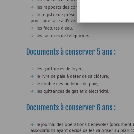
les rapports des commissaires aux comptes (à c
le registre de présence des conseils d’administ
pour faire face à d’éventuels litiges),
les factures d’eau,
les factures de téléphone.
Documents à conserver 5 ans :
les quittances de loyer,
le livre de paie à dater de sa clôture,
le double des bulletins de paie,
les quittances de gaz et d’électricité.
Documents à conserver 6 ans :
le journal des opérations bénévoles (document
associations ayant décidé de les valoriser au plan 