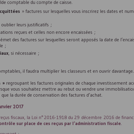
solde comptable du compte de caisse.
acquittées
» factures sur lesquelles vous inscrirez les dates et nu
blier leurs justificatifs ;
sations reçues et celles non encore encaissées ;
n émet des factures sur lesquelles seront apposés la date de l’enca
e ;
iaux
, si nécessaire ;
ptables, il faudra multiplier les classeurs et en ouvrir davantage.
s »
regroupant les factures originales de chaque investissement acq
rsque vous souhaitez mettre au rebut ou vendre une immobilisation
 que la durée de conservation des factures d’achat.
anvier 2017
reçus fiscaux, la Loi n° 2016-1918 du 29 décembre 2016 de finances
ontrôle sur place de ces reçus par l’administration fiscale
.
roupant :