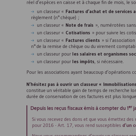
réel d’espèces en caisse et à chaque fin de mois, le 
un classeur «
Factures d’achat et de services 
règlement (n° chèque) ;
un classeur «
Note de frais
», numérotées sans ou
un classeur «
Cotisations
» pour suivre les coti
un classeur «
Factures clients
» si l’associatio
n° de la remise de chèque ou du virement comptabl
un classeur pour
les salaires et organismes soc
un classeur pour
les impôts
, si nécessaire.
Pour les associations ayant beaucoup d’opérations com
N’hésitez pas à ouvrir un classeur « Immobilisation
constitue un véritable gain de temps de recherche lo
durée de conservation de ces factures est plus longue
er
Depuis les reçus fiscaux émis à compter du 1
j
Si vous recevez des dons et que vous émettez des 
pour 2016 - Art. 17, vous rend susceptibles
d’un c
Nous vous recommandons d’ouvrir un classeur reg