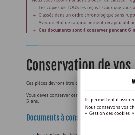
Les copies de TOUS les reçus fiscaux que vous 
Classés dans un ordre chronologique sans ruptu
Avec un état de rapprochement récapitulatif a
Ces documents sont à conserver pendant 6 a
Conservation de vos
w
Ces pièces devront être conservées dans un lieu uniqu
Vous devez conserver certains de vos documents impo
Ils permettent d’assure
5 ans.
Nous conservons vos cho
« Gestion des cookies » 
Documents à conserver 3 ans au mi
les souches de chéquiers bancaires et postaux,