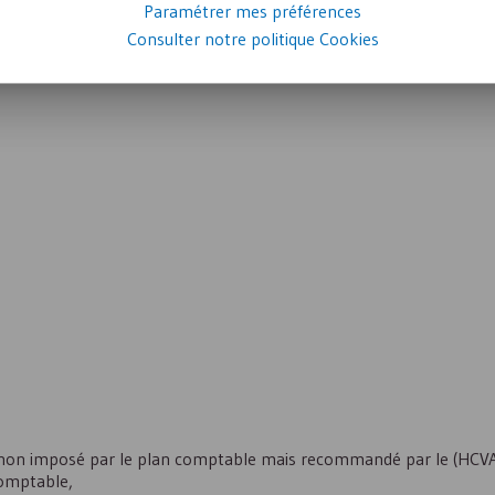
Paramétrer mes préférences
ompter de l’instance les approuvant),
Consulter notre politique
Cookies
rations et des assemblées (nous vous conseillons de les garder au 
 non imposé par le plan comptable mais recommandé par le (
HCV
comptable,