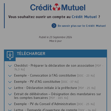
Vous souhaitez ouvrir un compte au
Crédit Mutuel
?
En savoir plus sur le Crédit Mutuel
Publié le
23 Septembre 2024
Mise à jour
TÉLÉCHARGER
Checklist - Préparer la déclaration de son association
[
PDF
-
74,3 Ko]
Exemple - Convocation à l’
AG
constitutive
[
DOC
- 23 Ko]
Exemple -
PV
d’
AG
constitutive
[
DOC
- 37 Ko]
Lettre - Déclaration initiale à la préfecture
[
PDF
- 25 Ko]
Extrait de délibération – Désignation des mandataires sur
les comptes bancaires
[
PDF
- 185 Ko]
Exemple -
PV
du Conseil d’Administration
[
DOC
- 25 Ko]
Lettre - Demande d’ouverture de compte
[
DOC
- 24 Ko]