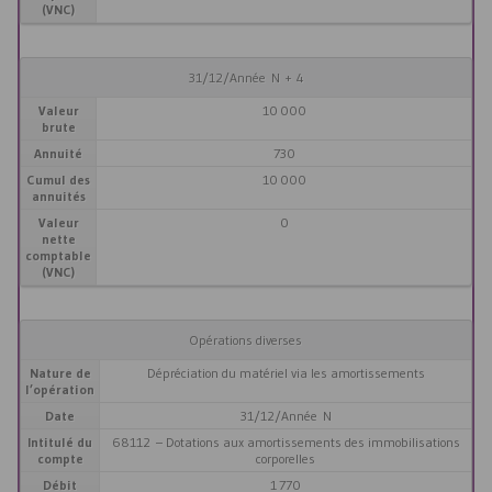
(VNC)
31/12/Année N + 4
Valeur
10 000
brute
Annuité
730
Cumul des
10 000
annuités
Valeur
0
nette
comptable
(VNC)
Opérations diverses
Nature de
Dépréciation du matériel via les amortissements
l’opération
Date
31/12/Année N
Intitulé du
68112 – Dotations aux amortissements des immobilisations
compte
corporelles
Débit
1 770