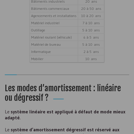
Bâtiments industriels
20 ans
Bâtiments commerciaux
20 à 50 ans
Agencements et installations
10 à 20 ans
Matériel industriel
7 à 10 ans
Outillage
5 à 10 ans
Matériel roulant (véhicule)
4 à 5 ans
Matériel de bureau
5 à 10 ans
Informatique
2 à 5 ans
Mobilier
10 ans
Les modes d’amortissement : linéaire
ou dégressif ?
Le
système linéaire est appliqué à défaut de mode mieux
adapté
.
Le
système d’amortissement dégressif est réservé aux