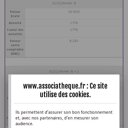
31/12/Année N
Valeur
10 000
brute
Annuité
1 770
Cumul des
1 770
annuités
Valeur
8 230
nette
comptable
(VNC)
31/12/Année N + 1
Valeur
10 000
www.associatheque.fr : Ce site
brute
Annuité
2 500
utilise des
cookies
.
Cumul des
4 270
annuités
Valeur
5 730
Ils permettent d’assurer son bon fonctionnement
nette
et, avec nos partenaires, d’en mesurer son
comptable
(VNC)
audience.