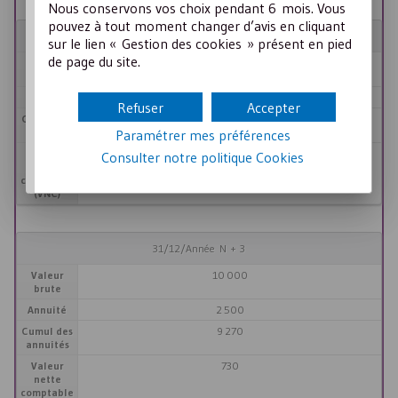
Nous conservons vos choix pendant 6 mois. Vous
pouvez à tout moment changer d’avis en cliquant
31/12/Année N + 2
sur le lien « Gestion des cookies » présent en pied
de page du site.
Valeur
10 000
brute
Annuité
2 500
Refuser
Accepter
Cumul des
6 770
annuités
Paramétrer mes préférences
Valeur
3 230
Consulter notre politique
Cookies
nette
comptable
(VNC)
31/12/Année N + 3
Valeur
10 000
brute
Annuité
2 500
Cumul des
9 270
annuités
Valeur
730
nette
comptable