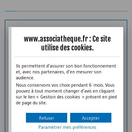
18 Novembre 2015
AVIS D’EXPERT
www.associatheque.fr : Ce site
La coopération inter-associative au niveau
utilise des
cookies
.
territorial
Dominique Thierry – France Bénévolat – Partenaire
Ils permettent d’assurer son bon fonctionnement
Associathèque
et, avec nos partenaires, d’en mesurer son
audience.
Une étude-action menée en 2015 par France
Nous conservons vos choix pendant 6 mois. Vous
Bénévolat et le Réseau National des Maisons des
pouvez à tout moment changer d’avis en cliquant
Associations démontre qu’une dynamique de
sur le lien « Gestion des cookies » présent en pied
coopération inter-associative est incontestablement
de page du site.
à l’œuvre au niveau territorial, soit en raison de
traditions culturelles (« les territoires exemplaires »),
soit en raison d’externalités positives (appel à projets
Refuser
Accepter
via des structures types Fondation d’entreprises,
Conseils Régionaux, CARSAT, ...) qui incitent – sur
Paramétrer mes préférences