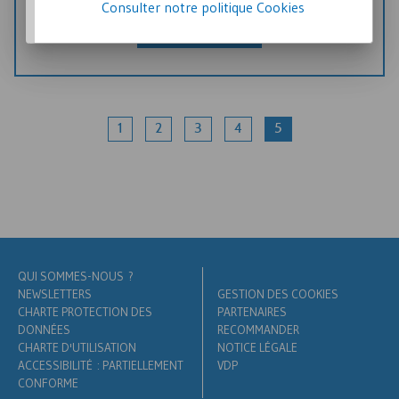
critères - sans imposer.
Consulter notre politique
Cookies
Lire l’avis d’expert
1
2
3
4
5
QUI SOMMES-NOUS ?
NEWSLETTERS
GESTION DES COOKIES
CHARTE PROTECTION DES
PARTENAIRES
DONNÉES
RECOMMANDER
CHARTE D'UTILISATION
NOTICE LÉGALE
ACCESSIBILITÉ : PARTIELLEMENT
VDP
CONFORME