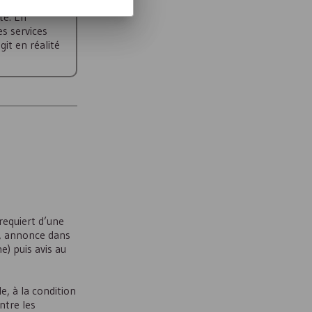
sites des
té. En
es services
git en réalité
requiert d’une
é, annonce dans
e) puis avis au
e, à la condition
ntre les