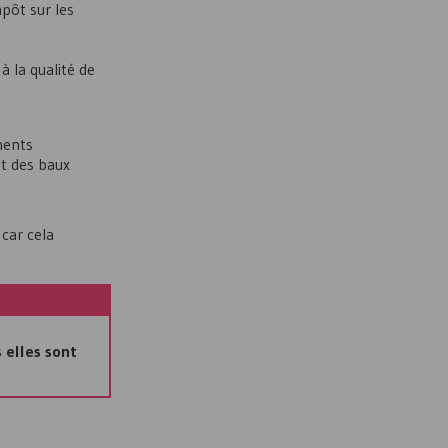
pôt sur les
à la qualité de
ments
ut des baux
car cela
s elles sont