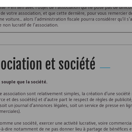
 vous êtes membre, vous permet d’obtenir des réductions pour des vi
ie » en lien avec l’objet de l’association qui ne pose pas de difficul
de votre association, et que cette dernière, pour vous remercier d
 voiture... alors l’administration fiscale pourra considérer qu’il s’a
non lucratif de l’association.
ociation et société
s souple que la société.
ne association sont relativement simples, la création d’une société 
e et des sociétés) et d’autre part le respect de règles de publicit
oit un journal d’annonces légales, soit un service de presse en lign
merciales).
 comme une société, exercer une activité lucrative, voire commercial
est-à-dire notamment de ne pas donner lieu à partage de bénéfices e