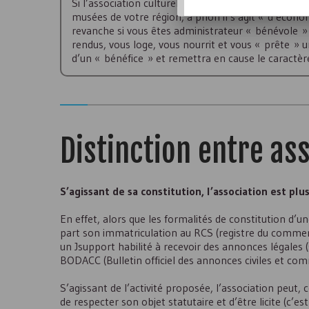
Si l’association culturelle de votre quartier, dont
musées de votre région, a priori il s’agit « d’économ
revanche si vous êtes administrateur « bénévole » 
rendus, vous loge, vous nourrit et vous « prête » une
d’un « bénéfice » et remettra en cause le caractère 
Distinction entre ass
S’agissant de sa constitution, l’association est plu
En effet, alors que les formalités de constitution d’u
part son immatriculation au
RCS
(registre du commerc
un Jsupport habilité à recevoir des annonces légales (s
BODACC
(Bulletin officiel des annonces civiles et com
S’agissant de l’activité proposée, l’association peut,
de respecter son objet statutaire et d’être licite (c’