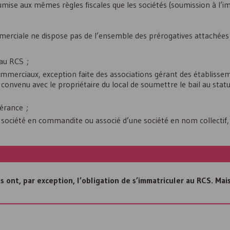
umise aux mêmes règles fiscales que les sociétés (soumission à l’im
mmerciale ne dispose pas de l’ensemble des prérogatives attachées 
 au
RCS
;
commerciaux, exception faite des associations gérant des établisse
onvenu avec le propriétaire du local de soumettre le bail au stat
érance ;
société en commandite ou associé d’une société en nom collectif, 
s ont, par exception, l’obligation de s’immatriculer au
RCS
. Mai