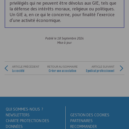
privilégiés qui ne peuvent être dévolus aux
GIE
, tels que
la défense des intérêts moraux, religieux ou politiques.
Un
GIE
a, en ce qui le concerne, pour finalité l’exercice
d’une activité économique.
Publié le
18 Septembre 2024
Mise à jour
ARTICLE PRÉCÉDENT
RETOUR AU SOMMAIRE
ARTICLE SUIVANT
La société
Créer une association
Syndicat professionnel
QUI SOMMES-NOUS ?
NEWSLETTERS
GESTION DES COOKIES
CHARTE PROTECTION DES
PARTENAIRES
DONNÉES
RECOMMANDER