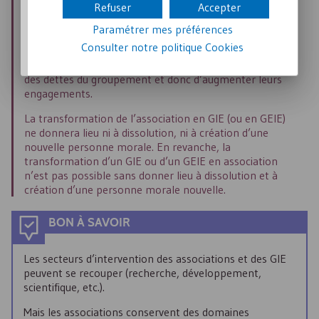
Refuser
Accepter
La décision de transformer l’association en
GIE
(ou en
GEIE
) doit, à notre sens et pour plus de sécurité, être
Paramétrer mes préférences
adoptée à l’unanimité des membres de l’association
Consulter notre politique
Cookies
dans la mesure où elle a pour effet de les rendre
indéfiniment et en principe solidairement responsables
des dettes du groupement et donc d’augmenter leurs
engagements.
La transformation de l’association en
GIE
(ou en
GEIE
)
ne donnera lieu ni à dissolution, ni à création d’une
nouvelle personne morale. En revanche, la
transformation d’un
GIE
ou d’un
GEIE
en association
n’est pas possible sans donner lieu à dissolution et à
création d’une personne morale nouvelle.
BON À SAVOIR
Les secteurs d’intervention des associations et des
GIE
peuvent se recouper (recherche, développement,
scientifique, etc.).
Mais les associations conservent des domaines