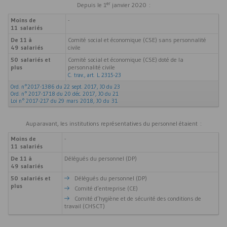
er
Depuis le 1
janvier 2020 :
Moins de
-
11 salariés
De 11 à
Comité social et économique (
CSE
) sans personnalité
49 salariés
civile
50 salariés et
Comité social et économique (
CSE
) doté de la
plus
personnalité civile
C. trav., art. L. 2315-23
Ord. n°2017-1386 du 22 sept. 2017, JO du 23
Ord. n° 2017-1718 du 20 déc. 2017, JO du 21
Loi n° 2017-217 du 29 mars 2018, JO du 31
.
Auparavant, les institutions représentatives du personnel étaient :
Moins de
-
11 salariés
De 11 à
Délégués du personnel (
DP
)
49 salariés
50 salariés et
Délégués du personnel (
DP
)
plus
Comité d’entreprise (
CE
)
Comité d’hygiène et de sécurité des conditions de
travail (
CHSCT
)