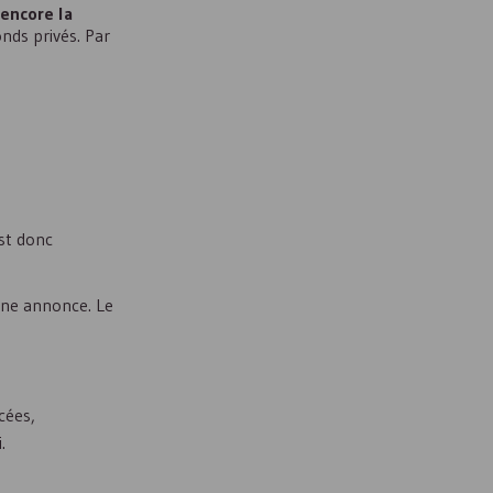
encore la
nds privés. Par
est donc
 une annonce. Le
cées,
.