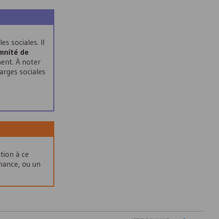
s sociales. Il
emnité de
ment. À noter
arges sociales
ntion à ce
rnance, ou un