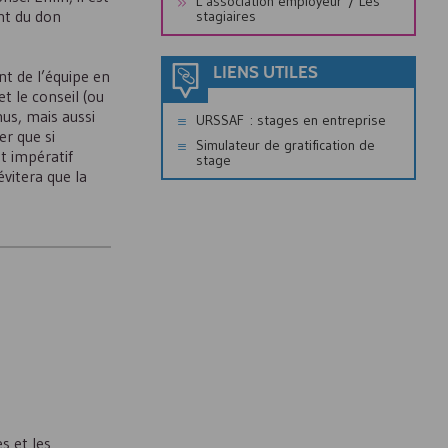
L’association employeur / Les
nt du don
stagiaires
LIENS UTILES
nt de l’équipe en
et le conseil (ou
nus, mais aussi
URSSAF : stages en entreprise
er que si
Simulateur de gratification de
st impératif
stage
vitera que la
s et les