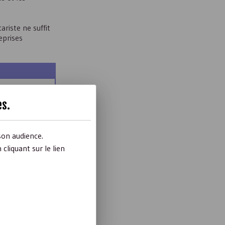
riste ne suffit
eprises
seaux
es
.
son audience.
liquant sur le lien
on rigoureuse,
avail de
 relations
ns entreprises ».