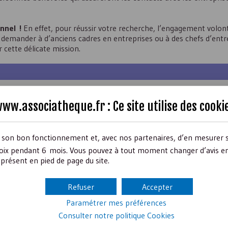
onnel !
En effet, pour réussir votre recherche, l’engagement volonta
z demander à d’anciens cadres en entreprises ou à des chefs d’entr
 cette délicate mission.
nt aussi l’avantage de
vous apporter un carnet d’adresse
, leurs ré
ww.associatheque.fr : Ce site utilise des
cooki
de contact.
r son bon fonctionnement et, avec nos partenaires, d’en mesurer 
ix pendant 6 mois. Vous pouvez à tout moment changer d’avis en c
présent en pied de page du site.
 une forte régularité dans le suivi des contacts et une organisati
e. Faites attention au planning de chacun et à l’
organisation du tr
ges, compte rendu de réunion ou de rendez-vous).
Refuser
Accepter
Paramétrer mes préférences
Consulter notre politique
Cookies
i prévoir des cartes de visite pour les membres de votre
équipe «
« chargé(e) des relations entreprises » plus que « bénévole relatio