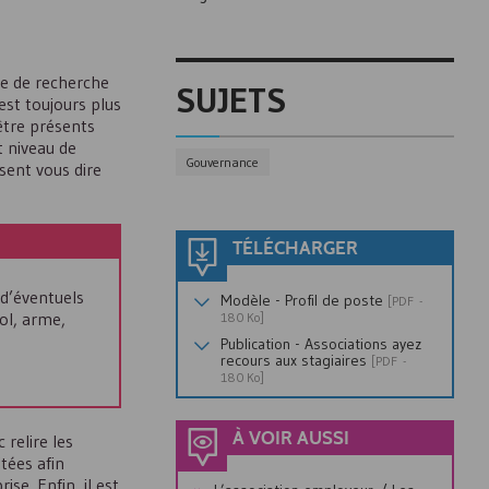
he de recherche
SUJETS
est toujours plus
être présents
t niveau de
Gouvernance
ssent vous dire
TÉLÉCHARGER
 d’éventuels
Modèle - Profil de poste
[
PDF
-
ool, arme,
180 Ko]
Publication - Associations ayez
recours aux stagiaires
[
PDF
-
180 Ko]
À VOIR AUSSI
 relire les
itées afin
se. Enfin, il est