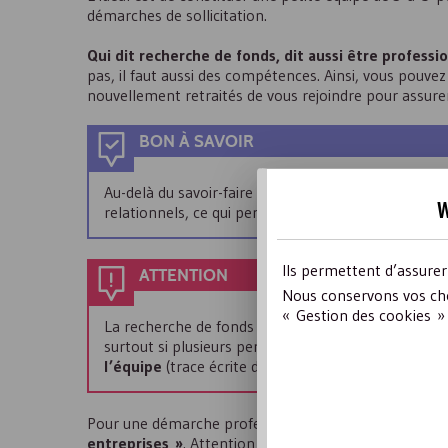
démarches de sollicitation.
Qui dit recherche de fonds, dit aussi être professi
pas, il faut aussi des compétences. Ainsi, vous pouve
nouvellement retraités de vous rejoindre pour assurer
BON À SAVOIR
Au-delà du savoir-faire qu’ils apporteront, ils auro
w
relationnels, ce qui permettra de faciliter la prise 
Ils permettent d’assure
ATTENTION
Nous conservons vos cho
« Gestion des cookies » 
La recherche de fonds auprès d’entreprises demande
surtout si plusieurs personnes se partagent la tâch
l’équipe
(trace écrite des appels, notes des échan
Pour une démarche professionnelle, vous pouvez auss
entreprises »
. Attention à bien préciser la fonction 