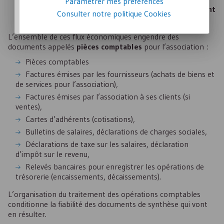
Paramétrer mes préférences
financières, ventes de produits engendrent un
flux entrant
Consulter notre politique
Cookies
de trésorerie.
L’ensemble de ces flux économiques engendre des
documents appelés
pièces comptables
pour l’association :
Pièces comptables
Factures émises par les fournisseurs (achats de biens et
de services pour l’association),
Factures émises par l’association à ses clients (si
ventes),
Cartes d’adhérents (cotisations),
Bulletins de salaires, déclarations de charges sociales,
Déclarations de taxe sur les salaires, déclaration
d’impôt sur le revenu,
Relevés bancaires pour enregistrer les opérations de
trésorerie (encaissements, décaissements).
L’organisation du traitement des opérations comptables
conditionne la fiabilité des documents de synthèse qui vont
en résulter.