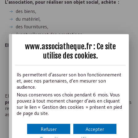
L’association, pour réaliser son objet social, achète :
des biens,
du matériel,
des fournitures,
éventuellement des prestations.
www.associatheque.fr : Ce site
Elle encaisse :
utilise des
cookies
.
des cotisations,
des dons,
des subventions publiques,
Ils permettent d’assurer son bon fonctionnement
des contributions financières,
et, avec nos partenaires, d’en mesurer son
des produits de ses activités.
audience.
Nous conservons vos choix pendant 6 mois. Vous
Elle peut
avoir une activité économique
et
vendre des
pouvez à tout moment changer d’avis en cliquant
produits
ou
réaliser des manifestations
qui engendrent des
sur le lien « Gestion des cookies » présent en pied
recettes et des dépenses (buvettes, manifestations
de page du site.
associatives, etc.).
Les achats et autres charges engendrent un
flux
Refuser
Accepter
sortant
de trésorerie.
Les cotisations, subventions publiques, contributions