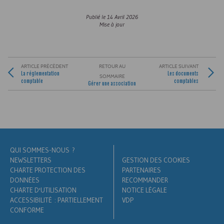
Publié le
14 Avril 2026
Mise à jour
ARTICLE PRÉCÉDENT
RETOUR AU
ARTICLE SUIVANT
La réglementation
Les documents
SOMMAIRE
comptable
comptables
Gérer une association
QUI SOMMES-NOUS ?
NEWSLETTERS
GESTION DES COOKIES
CHARTE PROTECTION DES
PARTENAIRES
DONNÉES
RECOMMANDER
CHARTE D'UTILISATION
NOTICE LÉGALE
ACCESSIBILITÉ : PARTIELLEMENT
VDP
CONFORME