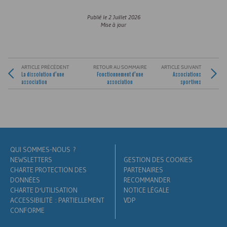
Publié le
2 Juillet 2026
Mise à jour
ARTICLE PRÉCÉDENT
RETOUR AU SOMMAIRE
ARTICLE SUIVANT
La dissolution d’une
Fonctionnement d’une
Associations
association
association
sportives
QUI SOMMES-NOUS ?
NEWSLETTERS
GESTION DES COOKIES
CHARTE PROTECTION DES
PARTENAIRES
DONNÉES
RECOMMANDER
CHARTE D'UTILISATION
NOTICE LÉGALE
ACCESSIBILITÉ : PARTIELLEMENT
VDP
CONFORME