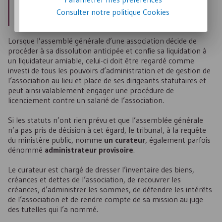
de l’association. Ces biens doivent obligatoirement être
mis en vente à un prix de vente réel correspondant à
Consulter notre politique
Cookies
leur valeur vénale.
Lorsque l’assemblé générale d’une association décide de
procéder à sa dissolution anticipée et confie sa liquidation à
un liquidateur amiable, celui-ci doit être regardé comme
investi de tous les pouvoirs d’administration et de gestion de
l’association au lieu et place de ses dirigeants statutaires et
peut ainsi valablement engager une procédure de
licenciement contre un salarié de l’association.
Si les statuts n’ont rien prévu et que l’assemblée générale
n’a pas pris de décision à cet égard, le tribunal, à la requête
du ministère public, nomme
un curateur
, également parfois
dénommé
administrateur provisoire
.
Le curateur est chargé de dresser l’inventaire des biens,
créances et dettes de l’association, de recouvrer les
créances, d’administrer les sommes, de défendre les intérêts
de l’association et de rendre compte de sa mission au juge
des tutelles qui l’a nommé.