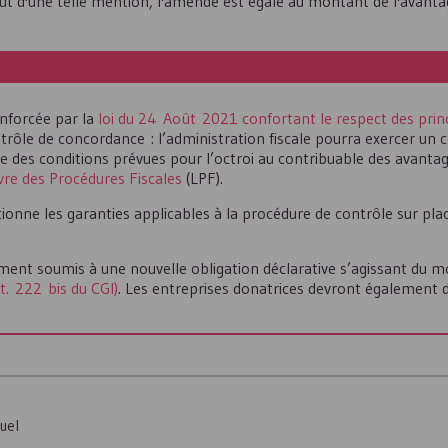
 d'une telle mention, l'amende est égale au montant de l'avantag
enforcée par la
loi du 24 Août 2021 confortant le respect des princ
ntrôle de concordance : l’administration fiscale pourra exercer un 
me des conditions prévues pour l’octroi au contribuable des avantag
ivre des Procédures Fiscales
(LPF).
onne les garanties applicables à la procédure de contrôle sur pla
ment soumis à une nouvelle obligation déclarative s’agissant du m
rt. 222 bis du CGI)
. Les entreprises donatrices devront également 
tuel