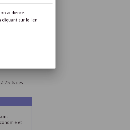
son audience.
uction d'impôt
liquant sur le lien
ns gratuits.
 000 €
 à 75 % des
 sont
'économie et