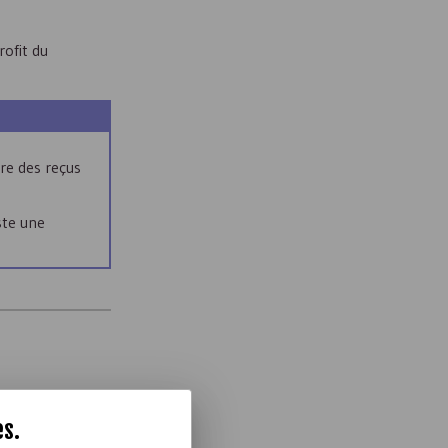
rofit du
tre des reçus
ste une
es
.