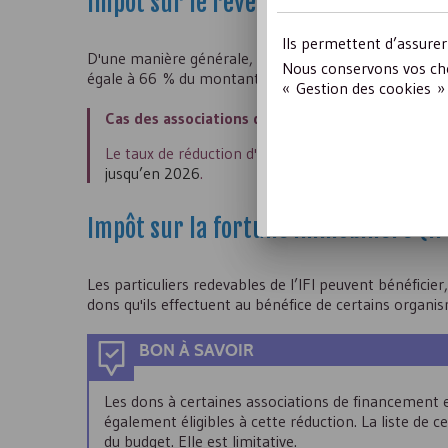
Impôt sur le revenu
Ils permettent d’assure
D'une manière générale, les versements effectués par
Nous conservons vos cho
égale à 66 % du montant du versement, dans la limit
« Gestion des cookies » 
Cas des associations d'aide alimentaire ou d'aid
Le taux de réduction d'impôt est égal à 75 % de la 
jusqu’en 2026
.
Impôt sur la fortune immobilière (
IF
Les particuliers redevables de l’
IFI
peuvent bénéficier,
dons qu'ils effectuent au bénéfice de certains organ
BON À SAVOIR
Les dons à certaines associations de financement 
également éligibles à cette réduction. La liste de 
du budget. Elle est limitative.