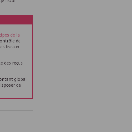
e fiscal
ipes de la
contrôle de
es fiscaux
ce des reçus
ontant global
disposer de