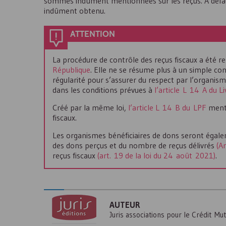
sommes indûment mentionnées sur les reçus. À défaut
indûment obtenu.
ATTENTION
La procédure de contrôle des reçus fiscaux a été r
République
. Elle ne se résume plus à un simple co
régularité pour s’assurer du respect par l’organis
dans les conditions prévues à
l’article L 14 A du L
Créé par la même loi,
l’article L 14 B du LPF
menti
fiscaux.
Les organismes bénéficiaires de dons seront égale
des dons perçus et du nombre de reçus délivrés
(A
reçus fiscaux
(art. 19 de la loi du 24 août 2021)
.
AUTEUR
Juris associations pour le Crédit Mu