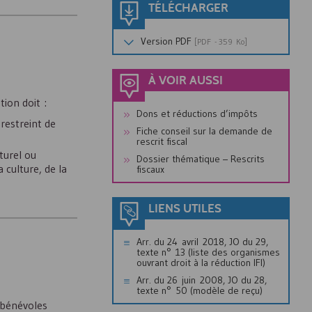
TÉLÉCHARGER
Version
PDF
[
PDF
- 359 Ko]
À VOIR AUSSI
tion doit :
Dons et réductions d’impôts
 restreint de
Fiche conseil sur la demande de
rescrit fiscal
lturel ou
Dossier thématique – Rescrits
 culture, de la
fiscaux
LIENS UTILES
Arr. du 24 avril 2018, JO du 29,
texte n° 13 (liste des organismes
ouvrant droit à la réduction
IFI
)
Arr. du 26 juin 2008, JO du 28,
texte n° 50 (modèle de reçu)
 bénévoles