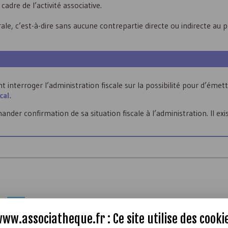
dre de l’activité associative.
ale, c’est-à-dire sans aucune contrepartie directe ou indirecte au p
t interroger l’administration fiscale sur la possibilité pour d’émet
scal
.
nder confirmation de sa situation fiscale à l’administration. Il exi
ww.associatheque.fr : Ce site utilise des
cooki