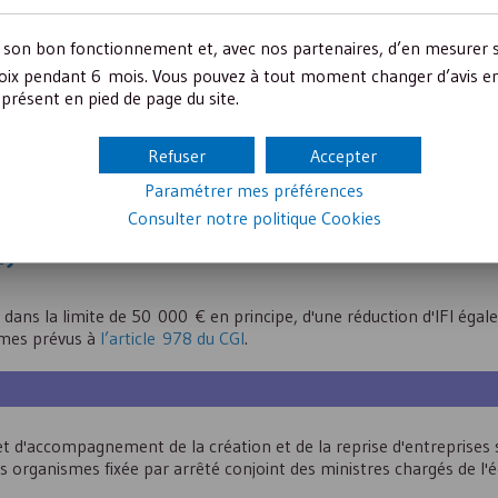
r son bon fonctionnement et, avec nos partenaires, d’en mesurer 
 les particuliers dans le cadre du mécénat ouvrent droit à une réd
ix pendant 6 mois. Vous pouvez à tout moment changer d’avis en c
e de 20% de leur revenu imposable.
présent en pied de page du site.
e au logement des personnes en difficulté ou dispensant des soi
Refuser
Accepter
valeur du don dans la limite d'un plafond spécifique qui s'élève
à 1
Paramétrer mes préférences
Consulter notre politique
Cookies
I
)
 dans la limite de 50 000 € en principe, d'une réduction d'
IFI
égale
ismes prévus à
l’article 978 du CGI
.
et d'accompagnement de la création et de la reprise d'entreprises
ces organismes fixée par arrêté conjoint des ministres chargés de l