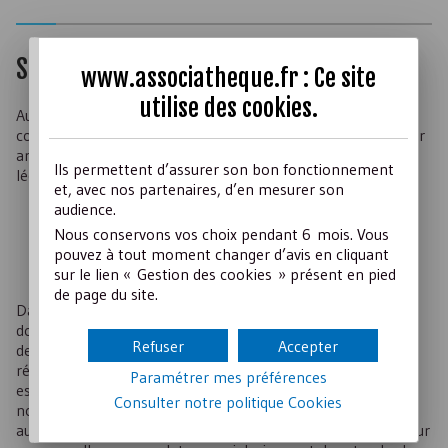
Simplifier et structurer
www.associatheque.fr : Ce site
utilise des
cookies
.
Au-delà des contraintes, l’application du nouveau plan
comptable doit permettre aux associations de simplifier leur
architecture comptable. Pour mémoire, les motivations du
Ils permettent d’assurer son bon fonctionnement
législateur étaient de :
et, avec nos partenaires, d’en mesurer son
faciliter la digitalisation des comptes annuels ;
audience.
mettre à jour les modèles des comptes annuels et la
Nous conservons vos choix pendant 6 mois. Vous
nomenclature des comptes ;
pouvez à tout moment changer d’avis en cliquant
sur le lien « Gestion des cookies » présent en pied
simplifier les modèles des comptes annuels.
de page du site.
Dans cet esprit, les associations peuvent (pour ne pas dire
doivent) adapter leur propre plan comptable pour éliminer
Refuser
Accepter
des comptes obsolètes, des comptes généraux qui
répondaient à une volonté de suivi analytique. Cette étape
Paramétrer mes préférences
est primordiale pour permettre aux structures de s’adapter
Consulter notre politique
Cookies
non seulement aux législations en vigueur mais également
aux logiciels et aux outils d’aide à la gestion qui s’appuient sur