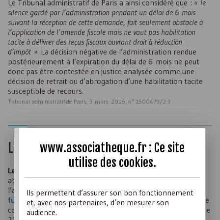
Le Tribunal administratif de Paris a ainsi considéré que :
« le
silence gardé par l’administration pendant un délai de 6 mois
suivant la réception de cette demande, fait seulement obstacle à
l’application de l’amende fiscale mais ne vaut pas habilitation
tacite à délivrer des reçus fiscaux ouvrant droit à réduction
d’impôt »
. La décision négative de l’administration rendue
postérieurement à l’expiration du délai de 6 mois ne peut
donc pas être contestée en justice analysée comme une
décision de retrait ou d’abrogation d’une habilitation tacite
susceptible de recours.
Tribunal administratif de Paris, 3 mars 2016, n° 1500479/2-3
Le rescrit « restructuration »
www.associatheque.fr : Ce site
utilise des
cookies
.
Le rescrit « restructuration »
, ou rescrit « clause anti-
abus », permet à une association d’interroger
l’administration fiscale
préalablement à une opération de
Ils permettent d’assurer son bon fonctionnement
fusion, scission, ou apport partiel d’actif
, lui demandant de
et, avec nos partenaires, d’en mesurer son
confirmer que l’opération envisagée ne relève pas de l’article
audience.
210-0 III du CGI.