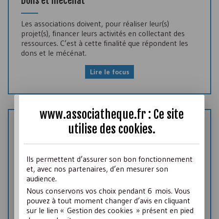
Dons et mécénat
Les associations doivent, pour réaliser leur(s)
projet(s), financer leurs activités en collectant des
ressources. C’est à cette finalité que répondent les
dons et le mécénat.
Lire le focus
www.associatheque.fr : Ce site
utilise des
cookies
.
18 Octobre 2021
FICHE CONSEIL
Associations, cibles des cyberattaques -
Ils permettent d’assurer son bon fonctionnement
Conseils d’un expert en cybersécurité
et, avec nos partenaires, d’en mesurer son
audience.
Les conseils d'un expert pour se protéger contre les
Nous conservons vos choix pendant 6 mois. Vous
attaques informatiques concernant le site web , les
pouvez à tout moment changer d’avis en cliquant
réseaux sociaux des associations.
sur le lien « Gestion des cookies » présent en pied