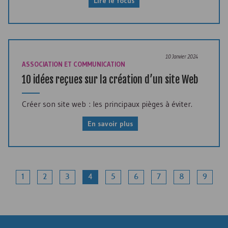
Lire le focus
10 Janvier 2024
ASSOCIATION ET COMMUNICATION
10 idées reçues sur la création d’un site Web
Créer son site web : les principaux pièges à éviter.
En savoir plus
1
2
3
4
5
6
7
8
9