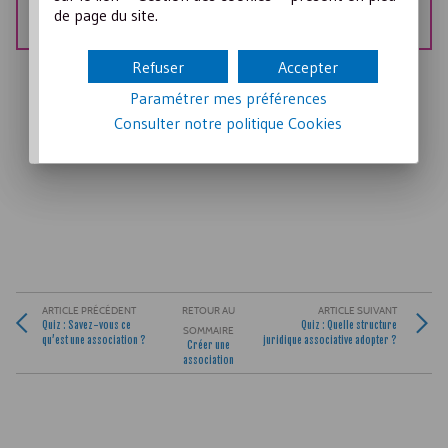
Quiz : Quelle structure juridique associative adopter ?
de page du site.
Quiz : Savez-vous ce qu’est une association ?
Refuser
Accepter
Paramétrer mes préférences
Consulter notre politique
Cookies
ARTICLE PRÉCÉDENT
RETOUR AU
ARTICLE SUIVANT
Quiz : Savez-vous ce
Quiz : Quelle structure
SOMMAIRE
qu’est une association ?
juridique associative adopter ?
Créer une
association