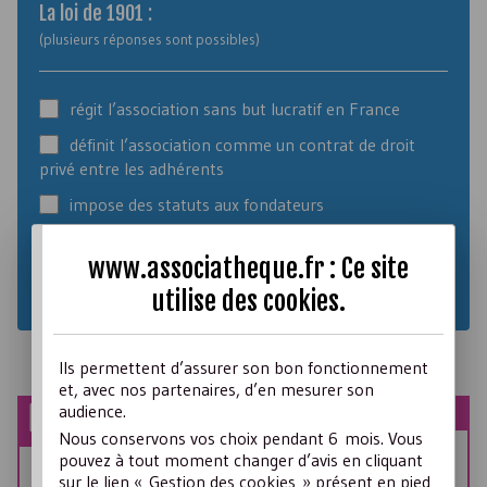
La loi de 1901 :
(plusieurs réponses sont possibles)
régit l’association sans but lucratif en France
définit l’association comme un contrat de droit
privé entre les adhérents
impose des statuts aux fondateurs
permet d’échapper aux impôts commerciaux
www.associatheque.fr : Ce site
utilise des
cookies
.
Ils permettent d’assurer son bon fonctionnement
et, avec nos partenaires, d’en mesurer son
audience.
À VOIR AUSSI
Nous conservons vos choix pendant 6 mois. Vous
pouvez à tout moment changer d’avis en cliquant
Quiz : L’histoire des associations
sur le lien « Gestion des cookies » présent en pied