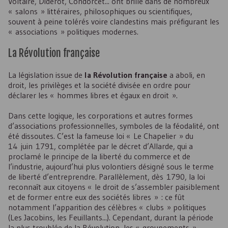
Voltaire, Diderot, Condorcet... ont brillé dans de nombreux
« salons » littéraires, philosophiques ou scientifiques,
souvent à peine tolérés voire clandestins mais préfigurant les
« associations » politiques modernes.
La Révolution française
La législation issue de
la Révolution française
a aboli, en
droit, les privilèges et la société divisée en ordre pour
déclarer les « hommes libres et égaux en droit ».
Dans cette logique, les corporations et autres formes
d’associations professionnelles, symboles de la féodalité, ont
été dissoutes. C’est la fameuse loi « Le Chapelier » du
14 juin 1791, complétée par le décret d’Allarde, qui a
proclamé le principe de la liberté du commerce et de
l’industrie, aujourd’hui plus volontiers désigné sous le terme
de liberté d’entreprendre. Parallèlement, dès 1790, la loi
reconnaît aux citoyens « le droit de s’assembler paisiblement
et de former entre eux des sociétés libres » : ce fût
notamment l’apparition des célèbres « clubs » politiques
(Les Jacobins, les Feuillants...). Cependant, durant la période
la plus troublée de la Révolution, les « groupements »