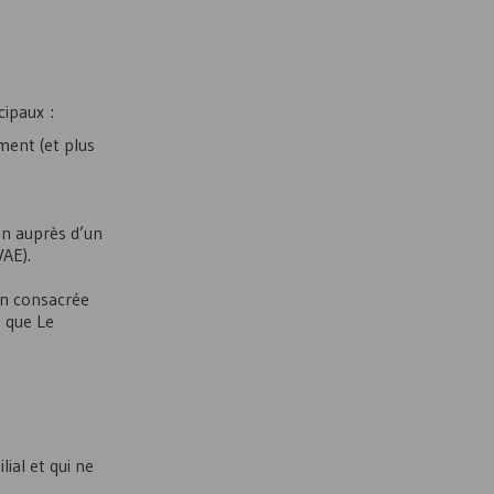
cipaux :
ment (et plus
on auprès d’un
VAE).
ion consacrée
e que Le
ial et qui ne