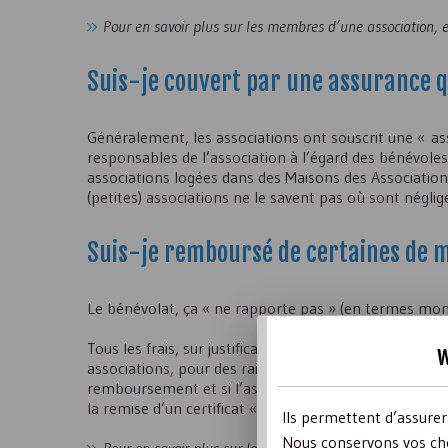
Pour en savoir plus sur les membres d’une association, 
Suis-je couvert par une assurance q
Généralement, les associations ont souscrit une « ass
responsables de l’association à l’égard des bénévoles
associations logées dans des Maisons des Associations
(petites) associations ne le savent pas où sont néglig
Suis-je remboursé de certaines de m
Le bénévolat, ça « ne rapporte pas » (en termes moné
Tous les frais, sur justificatifs, sont remboursables, m
w
associations, pour des raisons budgétaires proposen
remboursement et si l’association est reconnue d’inté
la remise d’un certificat « pour dons aux œuvres », q
Ils permettent d’assure
Nous conservons vos cho