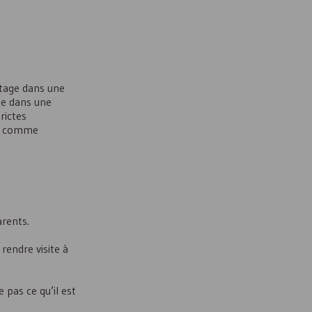
stage dans une
ue dans une
rictes
rer comme
arents.
 rendre visite à
 pas ce qu’il est