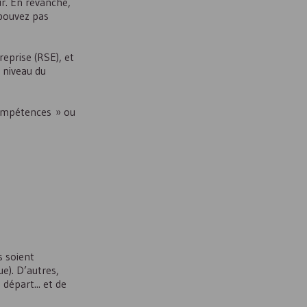
r. En revanche,
 pouvez pas
reprise (
RSE
), et
 niveau du
compétences » ou
s soient
e). D’autres,
départ... et de