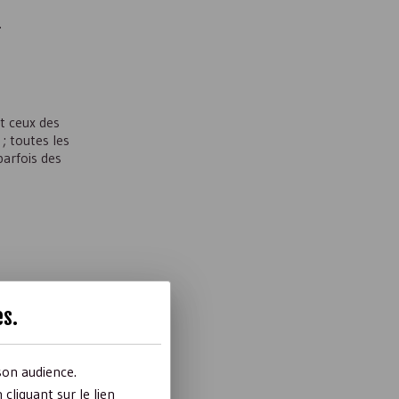
.
t ceux des
; toutes les
parfois des
s frais. Certaines
es
.
enoncement au
t) donner lieu à
son audience.
liquant sur le lien