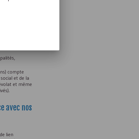
relle, faire les
palités,
ions) compte
social et de la
névolat et même
vés).
ce avec nos
de lien