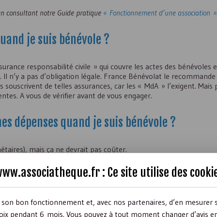
en consultant notre Guide pratique
« Fonctionnement d’une association »
uand je suis bénévole ?
urance responsabilité civile » qui couvre les actes des bénévoles e
. Il n’y a pas d’obligation légale. France Bénévolat le recommande 
 souscrivent de telles assurances, car les « MdA » l’exigent. Mais 
entes. A vous de vérifier avant de vous engager.
es dépenses quand je suis bénévole ?
taires), mais ça ne devrait pas coûter.
ais il est conseillé d’en parler à son association avant d’engager ce
ww.associatheque.fr : Ce site utilise des
cooki
t à leurs bénévoles de renoncer à ces remboursements. S’il y a r
rêt général par l’administration fiscale, ce renoncement peut (doi
ui entraîne une réduction des impôts sur le revenu.
r son bon fonctionnement et, avec nos partenaires, d’en mesurer 
ix pendant 6 mois. Vous pouvez à tout moment changer d’avis en c