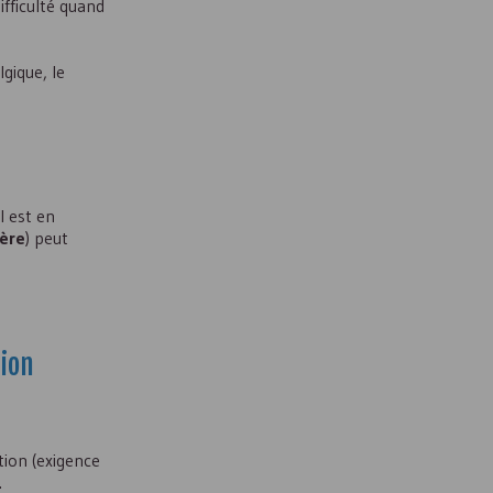
ifficulté quand
gique, le
l est en
ière
) peut
tion
tion (exigence
.