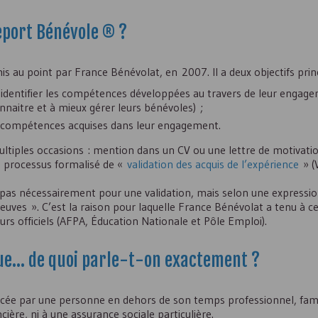
seport Bénévole ® ?
is au point par France Bénévolat, en 2007. Il a deux objectifs prin
 à identifier les compétences développées au travers de leur engage
nnaitre et à mieux gérer leurs bénévoles) ;
les compétences acquises dans leur engagement.
multiples occasions : mention dans un
CV
ou une lettre de motivati
n processus formalisé de «
validation des acquis de l’expérience
» (
ffit pas nécessairement pour une validation, mais selon une express
reuves ». C’est la raison pour laquelle France Bénévolat a tenu à c
urs officiels (AFPA, Éducation Nationale et Pôle Emploi).
que... de quoi parle-t-on exactement ?
ercée par une personne en dehors de son temps professionnel, famil
ère, ni à une assurance sociale particulière.