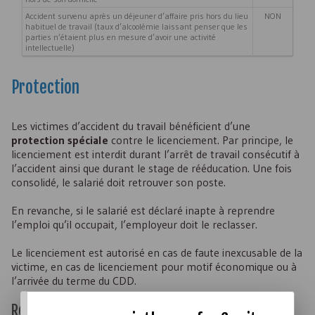
Accident survenu après un déjeuner d’affaire pris hors du lieu
NON
habituel de travail (taux d’alcoolémie laissant penser que les
parties n’étaient plus en mesure d’avoir une activité
intellectuelle)
Protection
Les victimes d’accident du travail bénéficient d’une
protection spéciale
contre le licenciement. Par principe, le
licenciement est interdit durant l’arrêt de travail consécutif à
l’accident ainsi que durant le stage de rééducation. Une fois
consolidé, le salarié doit retrouver son poste.
En revanche, si le salarié est déclaré inapte à reprendre
l’emploi qu’il occupait, l’employeur doit le reclasser.
Le licenciement est autorisé en cas de faute inexcusable de la
victime, en cas de licenciement pour motif économique ou à
l’arrivée du terme du
CDD
.
Reclassement impossible