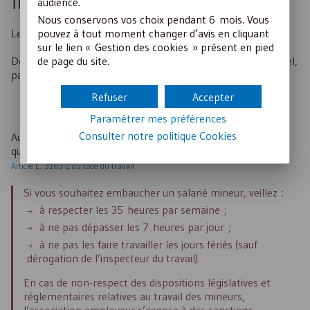
Travail de nuit
audience.
Nous conservons vos choix pendant 6 mois. Vous
Le travail de nuit est interdit pour les jeunes travailleurs.
pouvez à tout moment changer d’avis en cliquant
sur le lien « Gestion des cookies » présent en pied
Des dérogations peuvent être accordées à titre exceptionnel,
de page du site.
par l’inspecteur du travail pour les jeunes salariés :
des établissements commerciaux ;
Refuser
Accepter
des établissements du spectacle.
Paramétrer mes préférences
Consulter notre politique
Cookies
Aucune dérogation ne peut être accordée entre minuit et
quatre heures.
Article L. 3163-2 du code du travail
Si vous souhaitez embaucher un salarié mineur, veillez :
à respecter les 35 heures par semaine ;
à ne pas dépasser les 7 heures par jour ;
à ne pas les faire travailler les jours fériés (sauf
dérogation de l’inspecteur du travail).
En cas de non-respect des dispositions législatives et
réglementaires relatives au travail des mineurs,