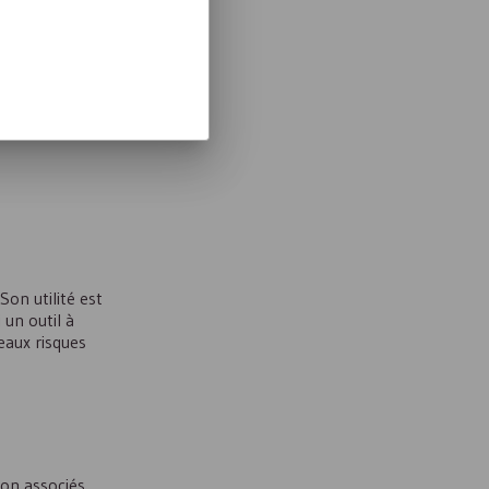
Son utilité est
 un outil à
eaux risques
ion associés.