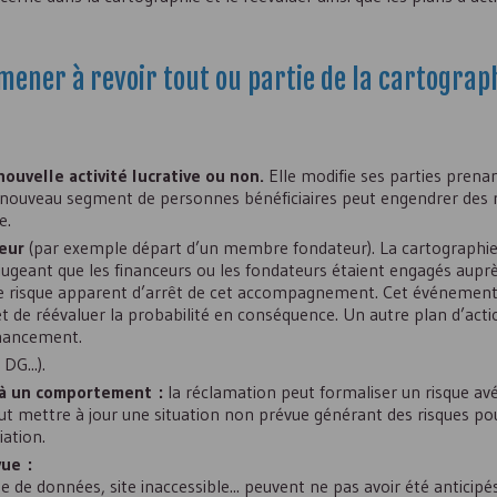
ener à revoir tout ou partie de la cartograp
nouvelle activité lucrative ou non.
Elle modifie ses parties pren
, ce nouveau segment de personnes bénéficiaires peut engendrer des 
e.
eur
(par exemple départ d’un membre fondateur). La cartographie 
t jugeant que les financeurs ou les fondateurs étaient engagés aupr
as de risque apparent d’arrêt de cet accompagnement. Cet événemen
t de réévaluer la probabilité en conséquence. Un autre plan d’acti
financement.
,
DG
...).
, à un comportement :
la réclamation peut formaliser un risque avé
t mettre à jour une situation non prévue générant des risques pou
iation.
vue :
e de données, site inaccessible... peuvent ne pas avoir été anticipé