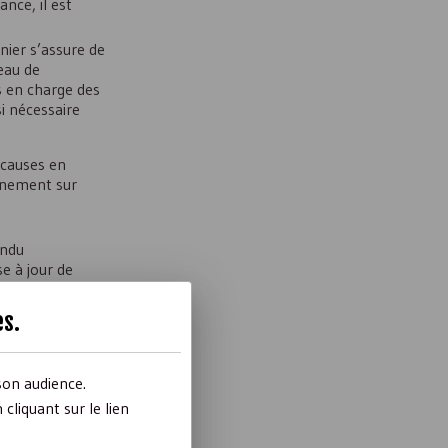
nce, il est
nier s’assure de
veau de
s en charge des
i nécessaire
 causes en
vénement sur
ondu
e à jour de
etc.
 d’occurrence du
es
.
vénement lorsque
son audience.
liquant sur le lien