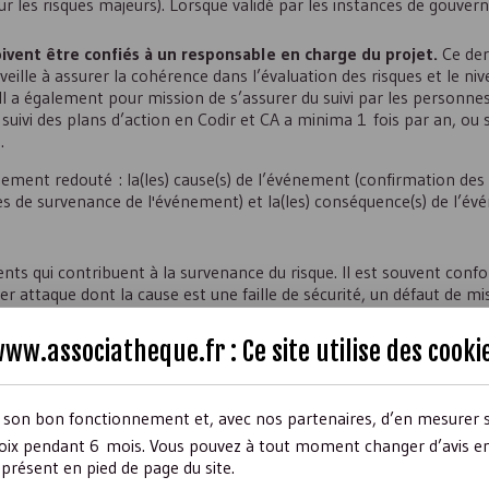
ur les risques majeurs). Lorsque validé par les instances de gouverna
doivent être confiés à un responsable en charge du projet.
Ce der
veille à assurer la cohérence dans l’évaluation des risques et le ni
Il a également pour mission de s’assurer du suivi par les personne
 suivi des plans d’action en Codir et
CA
a minima 1 fois par an, ou s
.
nement redouté : la(les) cause(s) de l’événement (confirmation des
les de survenance de l'événement) et la(les) conséquence(s) de l’é
nts qui contribuent à la survenance du risque. Il est souvent conf
 attaque dont la cause est une faille de sécurité, un défaut de mis
ite de donnée, un risque de réputation, une pénalité potentielle 
e l’événement redouté nous impacte et ainsi diminuer la probabilité
ww.associatheque.fr : Ce site utilise des
cooki
 des facteurs de risque.
s potentielles de l’événement et ainsi minimiser l’impact de l’é
lui-même, mais que l’on peut agir sur ses conséquences.
r son bon fonctionnement et, avec nos partenaires, d’en mesurer 
ix pendant 6 mois. Vous pouvez à tout moment changer d’avis en c
présent en pied de page du site.