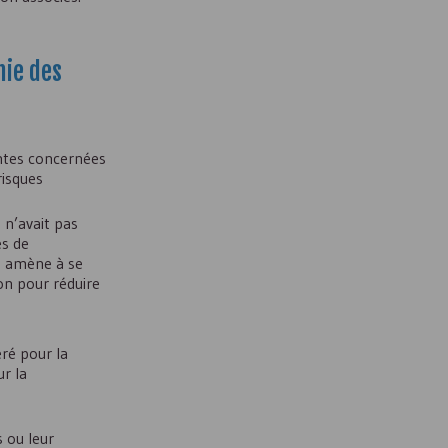
hie des
antes concernées
risques
n’avait pas
ès de
t amène à se
on pour réduire
ré pour la
r la
s ou leur