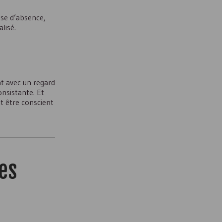
use d’absence,
lisé.
nt avec un regard
onsistante. Et
it être conscient
des