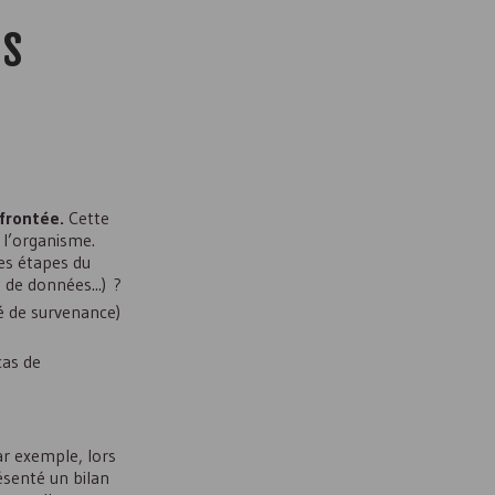
es
nfrontée.
Cette
 l’organisme.
Les étapes du
 de données...) ?
té de survenance)
cas de
ar exemple, lors
ésenté un bilan