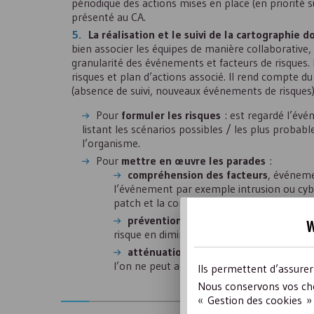
périodique des actions mises en place (en priorité s
présenté au
CA
.
La réalisation et le suivi de la cartographie 
bien associer les équipes de manière collaborative, 
granularité des événements et facteurs de risques. 
risques et plan d’actions associé. Il rend compte du
(absence de suivi, nouveaux événements de risques)
Pour
formuler les risques
: est regardé l’évé
listant les scénarios possibles / les plus probab
l’organisme.
Pour
mettre en œuvre les parades
:
compréhension des facteurs
, événeme
l’événement par exemple intrusion ou cyber
patch et la conséquence par exemple une fu
prévention
: réduire la probabilité qu
w
risque en diminuant ou supprimant certains
atténuation
: diminuer les conséquence
l’on ne peut agir sur le facteur de risque 
Ils permettent d’assure
Nous conservons vos cho
« Gestion des cookies » 