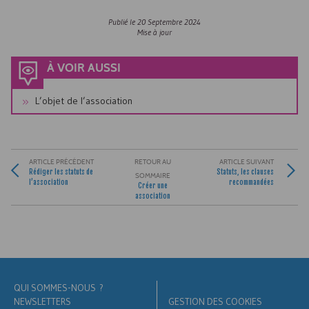
Publié le
20 Septembre 2024
Mise à jour
À VOIR AUSSI
L’objet de l’association
ARTICLE PRÉCÉDENT
RETOUR AU
ARTICLE SUIVANT
Rédiger les statuts de
Statuts, les clauses
SOMMAIRE
l’association
recommandées
Créer une
association
QUI SOMMES-NOUS ?
NEWSLETTERS
GESTION DES COOKIES