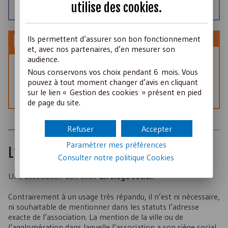
utilise des
cookies
.
ou ayant modifié leurs statuts depuis 1995.
Ils permettent d’assurer son bon fonctionnement
CONSEIL
et, avec nos partenaires, d’en mesurer son
audience.
Déposer le nom et le logo de votre association
en
Nous conservons vos choix pendant 6 mois. Vous
tant que marque auprès de l’
INPI
permet de bénéficier
pouvez à tout moment changer d’avis en cliquant
d’une protection supplémentaire (notamment en
sur le lien « Gestion des cookies » présent en pied
bénéficiant de l’action en contrefaçon).
de page du site.
Refuser
Accepter
Paramétrer mes préférences
L’adresse de l’association
Consulter notre politique
Cookies
Une association doit avoir
un siège social
.
Contrairement à un usage très répandu, il n’est ni nécessaire,
ni souhaitable de mentionner dans les statuts l’adresse
exacte de l’association. La mention de la ville ou de
l’agglomération dans laquelle l’association a son siège social