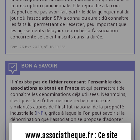
la prescription quinquennale. Elle reproche à la cour
d’appel de ne pas avoir fait partir le délai quinquennal du
jour où l'association SPA a connu ou aurait dû connaître
les faits lui permettant de l'exercer, peu important que
les agissements déloyaux reprochés à l’association
concurrente se soient inscrits dans la durée.
Com. 26 févr. 2020, n° 18-19.153
BON À SAVOIR
Il n’existe pas de fichier recensant l’ensemble des
associations existant en France
et qui permettrait de
connaître les dénominations déjà utilisées. Néanmoins,
il est possible d’effectuer une recherche dite de
similarités auprès de l’Institut national de la propriété
industrielle (
INPI
), grâce à laquelle l’on peut savoir si la
dénomination que l’association se propose d’adopter
n’a pas déjà été déposée à titre de marque ou de
dénomination sociale, ou de consulter le site internet du
www.associatheque.fr : Ce site
Journal officiel
qui enregistre les associations déclarées