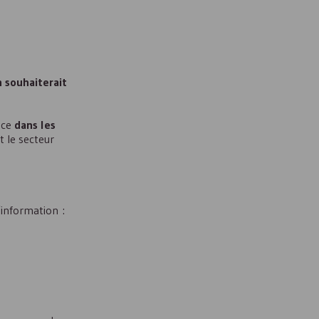
n souhaiterait
ace
dans les
et le secteur
’information :