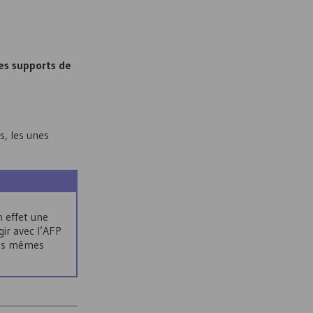
res supports de
s, les unes
n effet une
gir avec l’AFP
 les mêmes