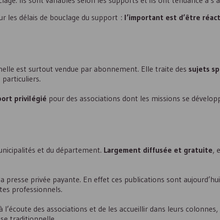
uclage. Ils sont variables selon les supports et ils ont tendance à s’
ur les délais de bouclage du support :
l’important est d’être réact
nelle est surtout vendue par abonnement. Elle traite des
sujets sp
particuliers.
ort privilégié
pour des associations dont les missions se dévelop
unicipalités et du département.
Largement diffusée et gratuite
, 
 presse privée payante. En effet ces publications sont aujourd’hui
tes professionnels.
 l’écoute des associations et de les accueillir dans leurs colonnes, i
e traditionnelle.