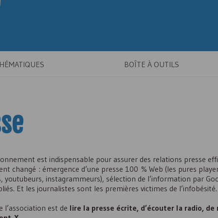
THÉMATIQUES
BOÎTE À OUTILS
sse
nnement est indispensable pour assurer des relations presse effi
nt changé : émergence d’une presse 100 % Web (les pures player
rs, youtubeurs, instagrammeurs), sélection de l’information par Go
és. Et les journalistes sont les premières victimes de l’infobésité.
 l’association est de
lire la presse écrite, d’écouter la radio, de
dont X
.