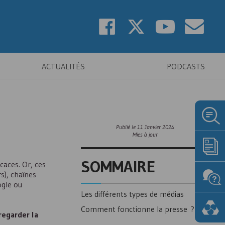
ACTUALITÉS
PODCASTS
Publié le
11 Janvier 2024
Mies à jour
SOMMAIRE
caces. Or, ces
s), chaînes
ogle ou
Les différents types de médias
Comment fonctionne la presse ?
 regarder la