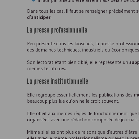
il faut par ailleurs être attentif aux délais de bo
Dans tous les cas, il faut se renseigner précisément s
d’anticiper
.
La presse professionnelle
Peu présente dans les kiosques, la presse profession
des domaines techniques, industriels ou économiques 
Son lectorat étant bien ciblé, elle représente un
supp
mêmes territoires.
La presse institutionnelle
Elle regroupe essentiellement les publications des m
beaucoup plus lue qu’on ne le croit souvent.
Elle obéit aux mêmes règles de fonctionnement que la
organisées avec une rédaction composée de journalis
Même si elles ont plus de raisons que d’autres d’être à
elles avec le même professionnalisme qu’avec la press