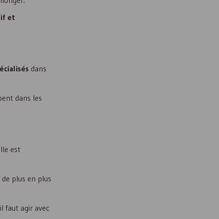
allonger.
if et
écialisés
dans
pent dans les
elle est
 de plus en plus
l faut agir avec