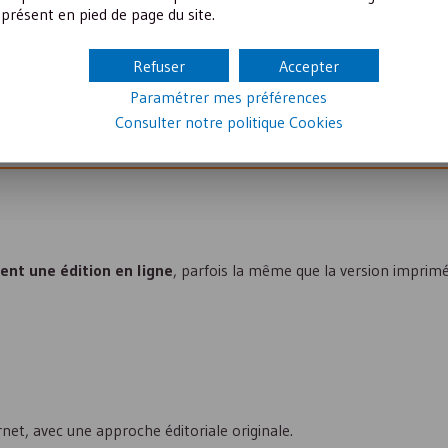
présent en pied de page du site.
des émissions (dans le cadre d’événements, par exemple).
Refuser
Accepter
Paramétrer mes préférences
ficile. Il faut leur réserver les informations importantes. Pour avoi
Consulter notre politique
Cookies
cher d’autres associations pour monter des opérations communes.
ent une édition en ligne
, parfois la même que la version imprimé
net, avec une approche éditoriale originale.