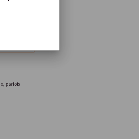
r plus
e, parfois