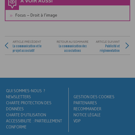
À VOIR AUSSI
Focus – Droit à l’image
ARTICLE PRÉCÉDENT
RETOUR AU SOMMAIRE
ARTICLE SUIVANT
La communication et le
La communication des
Publicité et
projet associatif
associations
réglementation
QUI SOMMES-NOUS ?
NEWSLETTERS
GESTION DES COOKIES
CHARTE PROTECTION DES
PARTENAIRES
DONNÉES
RECOMMANDER
CHARTE D'UTILISATION
NOTICE LÉGALE
ACCESSIBILITÉ : PARTIELLEMENT
VDP
CONFORME