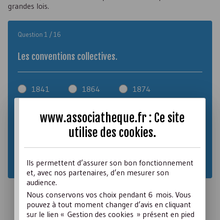
grandes lois.
Question 1 / 16
Les conventions collectives.
1841
1864
1874
1884
1919
1936
www.associatheque.fr : Ce site
1945
1956
1969
utilise des
cookies
.
1971
1982
1998
Ils permettent d’assurer son bon fonctionnement
et, avec nos partenaires, d’en mesurer son
audience.
Nous conservons vos choix pendant 6 mois. Vous
pouvez à tout moment changer d’avis en cliquant
sur le lien « Gestion des cookies » présent en pied