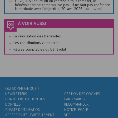
HCVA
, « À l’heure où on cherche à tout compter, le
bénévolat ne se comptabilise pas : il ne faut pas confondre
la méthode avec l’objectif », 20 avr. 2026
[
PDF
- 347 Ko]
À VOIR AUSSI
La valorisation des bénévoles
Les contributions volontaires
Règles comptables du bénévolat
QUI SOMMES-NOUS ?
NEWSLETTERS
GESTION DES COOKIES
CHARTE PROTECTION DES
PARTENAIRES
DONNÉES
RECOMMANDER
CHARTE D'UTILISATION
NOTICE LÉGALE
ACCESSIBILITÉ : PARTIELLEMENT
VDP