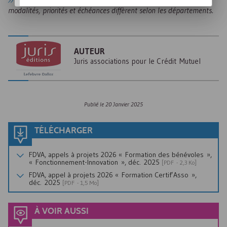
Les appels à projets sur ce volet sont en cours
, mais les
modalités, priorités et échéances diffèrent selon les départements.
AUTEUR
Juris associations pour le Crédit Mutuel
Publié le
20 Janvier 2025
TÉLÉCHARGER
FDVA
, appels à projets 2026 « Formation des bénévoles »,
« Fonctionnement-Innovation », déc. 2025
[
PDF
- 2,3 Ko]
FDVA
, appel à projets 2026 « Formation Certif’Asso »,
déc. 2025
[
PDF
- 1,5 Mo]
À VOIR AUSSI