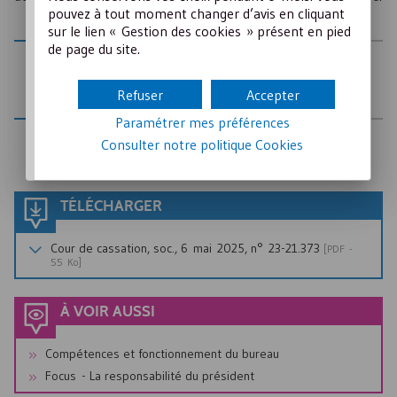
pouvez à tout moment changer d’avis en cliquant
sur le lien « Gestion des cookies » présent en pied
de page du site.
AUTEUR
Juris associations pour le Crédit Mutuel
Refuser
Accepter
Paramétrer mes préférences
Consulter notre politique
Cookies
Publié le
23 Septembre 2025
TÉLÉCHARGER
Cour de cassation, soc., 6 mai 2025, n° 23-21.373
[
PDF
-
55 Ko]
À VOIR AUSSI
Compétences et fonctionnement du bureau
Focus - La responsabilité du président