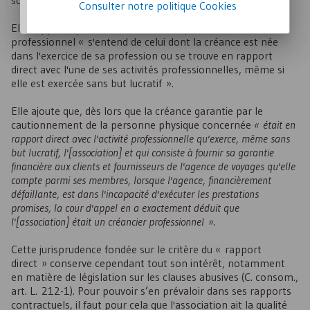
solution.
Consulter notre politique
Cookies
Elle rappelle que, au sens de l’article précité, le créancier
professionnel « s'entend de celui dont la créance est née
dans l'exercice de sa profession ou se trouve en rapport
direct avec l'une de ses activités professionnelles, même si
elle est exercée sans but lucratif ».
Elle ajoute que, dès lors que la créance garantie par le
cautionnement de la personne physique concernée
« était en
rapport direct avec l'activité professionnelle qu'exerce, même sans
but lucratif, l'[association] et qui consiste à fournir sa garantie
financière aux clients et fournisseurs de l'agence de voyages qu'elle
compte parmi ses membres, lorsque l'agence, financièrement
défaillante, est dans l'incapacité d'exécuter les prestations
promises, la cour d'appel en a exactement déduit que
l'[association] était un créancier professionnel »
.
Cette jurisprudence fondée sur le critère du « rapport
direct » conserve cependant tout son intérêt, notamment
en matière de législation sur les clauses abusives (C. consom.,
art. L. 212-1). Pour pouvoir s’en prévaloir dans ses rapports
contractuels, il faut pour cela que l'association ait la qualité