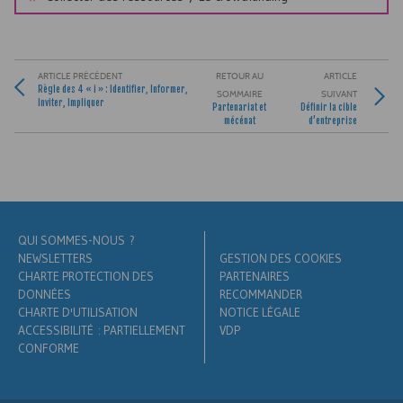
ARTICLE PRÉCÉDENT
RETOUR AU
ARTICLE
Règle des 4 « i » : Identifier, Informer,
SOMMAIRE
SUIVANT
Inviter, Impliquer
Partenariat et
Définir la cible
mécénat
d’entreprise
QUI SOMMES-NOUS ?
NEWSLETTERS
GESTION DES COOKIES
CHARTE PROTECTION DES
PARTENAIRES
DONNÉES
RECOMMANDER
CHARTE D'UTILISATION
NOTICE LÉGALE
ACCESSIBILITÉ : PARTIELLEMENT
VDP
CONFORME