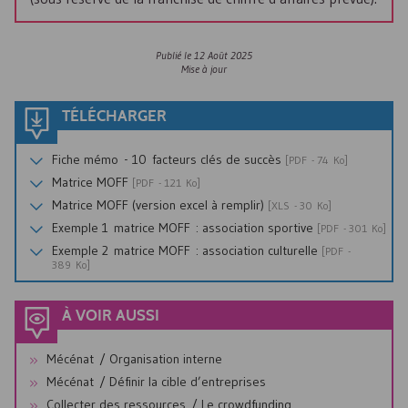
Publié le
12 Août 2025
Mise à jour
TÉLÉCHARGER
Fiche mémo - 10 facteurs clés de succès
[
PDF
- 74 Ko]
Matrice
MOFF
[
PDF
- 121 Ko]
Matrice
MOFF
(version excel à remplir)
[
XLS
- 30 Ko]
Exemple 1 matrice
MOFF
: association sportive
[
PDF
- 301 Ko]
Exemple 2 matrice
MOFF
: association culturelle
[
PDF
-
389 Ko]
À VOIR AUSSI
Mécénat / Organisation interne
Mécénat / Définir la cible d’entreprises
Collecter des ressources / Le crowdfunding