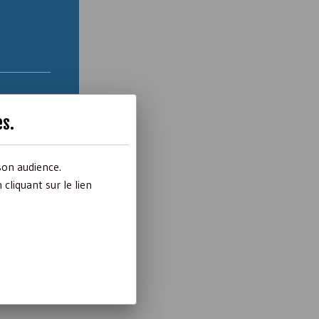
es
.
son audience.
liquant sur le lien