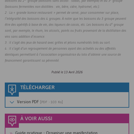
boissons du 1
groupe (boissons sans alcool : sodas, par exemple) et du 3
groupe
(boissons fermentées non distillées : vin, bière, cidre, hydromel, etc.).
2 : La « grande licence restaurant » permet de servir, pour consommer sur place,
l’intégralité des boissons des 4 groupes. À noter que les boissons du 3
groupe peuvent
e
être des apéritifs à base de vin, des liqueurs de cassis, etc. Les boissons du 4
groupe
sont, par exemple, le rhum, les alcools, poirés ou fruits provenant de la distillation des
vins sans addition d’essence.
3 : Il s’agit des jeux de hasard avec grilles et jetons numérotés tirés au sort.
4 : Il s’agit d’un regroupement de personnes ayant des activités ou des affinités
identiques permettant à l’association organisatrice du loto d’obtenir une source de
financement garantissant sa pérennité.
Publié le
13 Avril 2026
TÉLÉCHARGER
Version
PDF
[
PDF
- 103 Ko]
À VOIR AUSSI
Guide pratique - Organiser une manifestation