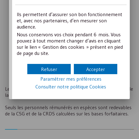
Le tableau suivant récapitule les montants applicables pour
Ils permettent d’assurer son bon fonctionnement
l’année 2026
et, avec nos partenaires, d’en mesurer son
audience.
Bases forfaitaires (en euros)
pour 2026
Emplois
Nous conservons vos choix pendant 6 mois. Vous
journalière
hebdomadaire
mensuelle
pouvez à tout moment changer d’avis en cliquant
Animateur au pair
12
60
240
sur le lien « Gestion des cookies » présent en pied
de page du site.
Animateur rémunéré et
18
89
356
assistant sanitaire
Directeur adjoint ou
-
210
841
Refuser
Accepter
économe
Directeur
-
301
1 202
Paramétrer mes préférences
Consulter notre politique
Cookies
Les animateurs au pair, quant à eux, ne sont redevables ni de
la
CSG
, ni de la
CRDS
.
Seuls les personnels rémunérés en espèces sont redevables
de la
CSG
et de la
CRDS
calculées sur les bases forfaitaires.