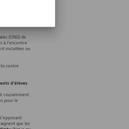
ales (ONG) de
s à l’encontre
ont installées ou
tte contre
ents d’élèves
.
voit couramment
es pour le
, s’opposant
raignent que les