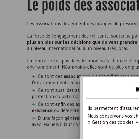
Le poids des associa
Les associations deviennent des groupes de pression e
La force de l'engagement des militants, soutenue pa
plus en plus sur les décisions que doivent prendre 
au niveau international ou à un niveau très local.
Il n’entre certes pas dans les modes d’action de n’im
environnement. Néanmoins elles sont de plus en pl
Ce sont des
associations plutôt militantes
par 
l’environnement, la protection de la nature ou la d
w
Ce sont aussi des associations qui
s’engagent da
protection du patrimoine, défense du consommateur,
Ce sont enfin des associations qui, à un moment 
Ils permettent d’assure
existence
ou défendre un projet.
Nous conservons vos cho
D’une façon générale, les associations se sont 
« Gestion des cookies » 
avec lesquels il faut compter.