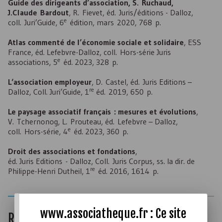
Guide des dirigeants d’association, S. Ruchaud,
J.Claude Bardout
, R. Fievet, éd. Juris/éditions - Dalloz,
e
coll. Juri’Guide, 6
édition, mars 2020, 768 p.
Atlas commenté de l’économie sociale et solidaire
, ESS
France, éd. Lefebvre-Dalloz, coll. Hors-série Juris
e
associations, 5
éd. 2023, 328 p.
L‘association employeur
, D. Castel, éd. Juris Editions –
re
Dalloz, Coll. Juri’Guide, 1
éd. 2019, 650 p.
Le paysage associatif français : mesures et évolutions
,
V. Tchernonog, L. Prouteau, éd. Lefebvre – Dalloz,
e
coll. Hors-série, 4
éd. 2023, 360 p.
Droit des associations et fondations
,
éd. Juris Editions - Dalloz,
Coll
. Juris Corpus,
ss
. la
dir
. de
re
Philippe-Henri Dutheil, 1
éd. 2016, 1614 p.
www.associatheque.fr : Ce site
Revues