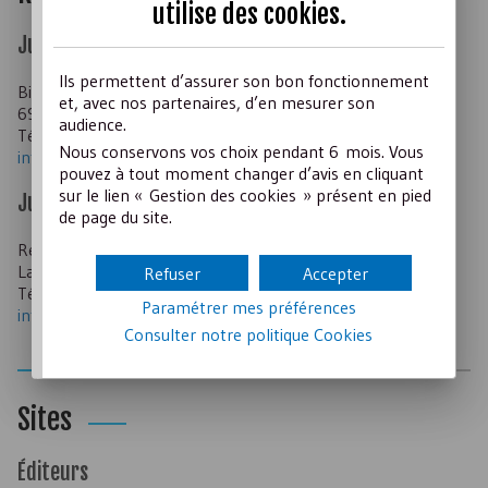
utilise des
cookies
.
Juris associations
Ils permettent d’assurer son bon fonctionnement
Bimensuelle - Juris Éditions/Dalloz – 68 cours Lafayette -
et, avec nos partenaires, d’en mesurer son
69 003 Lyon
audience.
Tél : 04 72 98 18 40
Nous conservons vos choix pendant 6 mois. Vous
infojuris@dalloz.fr
pouvez à tout moment changer d’avis en cliquant
sur le lien « Gestion des cookies » présent en pied
Juris tourisme, Jurisport
de page du site.
Revues mensuelles - Juris Éditions/Dalloz – 68 cours
Lafayette - 69 003 Lyon
Refuser
Accepter
Tél : 04 72 98 18 40
Paramétrer mes préférences
infojuris@dalloz.fr
Consulter notre politique
Cookies
Sites
Éditeurs