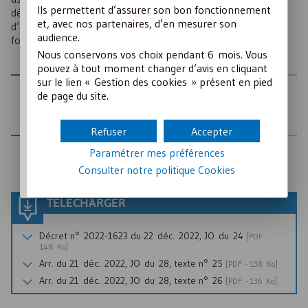
Ils permettent d’assurer son bon fonctionnement
départements, ainsi que sur le modèle des demandes
et, avec nos partenaires, d’en mesurer son
d’enregistrement et les modalités de dématérialisation des
audience.
formalités.
Nous conservons vos choix pendant 6 mois. Vous
pouvez à tout moment changer d’avis en cliquant
sur le lien « Gestion des cookies » présent en pied
AUTEUR
de page du site.
Juris associations pour le Crédit Mutuel
Refuser
Accepter
Paramétrer mes préférences
Publié le
17 Janvier 2023
Consulter notre politique
Cookies
TÉLÉCHARGER
Décret n° 2022-1623 du 22 déc. 2022, JO du 24
[
PDF
-
148
Ko
]
Arr. du 21 déc. 2022, JO du 28, texte n° 25
[
PDF
- 138
Ko
]
Arr. du 21 déc. 2022, JO du 28, texte n° 26
[
PDF
- 136
Ko
]