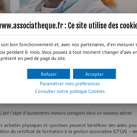
ww.associatheque.fr : Ce site utilise des
cooki
r son bon fonctionnement et, avec nos partenaires, d’en mesurer 
ix pendant 6 mois. Vous pouvez à tout moment changer d’avis en c
présent en pied de page du site.
périmètre du
FDVA
Refuser
Accepter
Paramétrer mes préférences
Consulter notre politique
Cookies
A
) fait l’objet d’ajustements mineurs consignés dans un nouveau décret.
s activités physiques et sportives peuvent bénéficier des aides pou
tion du certificat de formation à la gestion associative (
CFGA
) – d