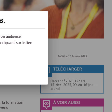
es
.
son audience.
liquant sur le lien
Publié le
13 Janvier 2025
TÉLÉCHARGER
Décret n° 2025-1223 du
15 déc. 2025, JO du 16
[
PDF
-
139 Ko]
r la formation
À VOIR AUSSI
evenu