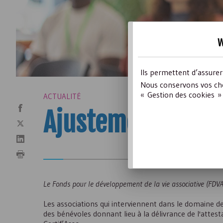
w
Ils permettent d’assure
Nous conservons vos cho
« Gestion des cookies » 
ACTUALITÉ
Ajustements du 
Le Fonds pour le développement de la vie associative (
FDV
Les associations qui interviennent dans le domaine de
des bénévoles donnant lieu à la délivrance de l'attesta