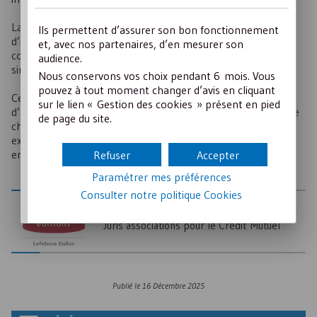
La cour confirme toutefois qu’aucun devoir général
Ils permettent d’assurer son bon fonctionnement
d’information quant à la souscription d’une assurance
et, avec nos partenaires, d’en mesurer son
complémentaire ne s’impose en présence de clients
audience.
simplement occasionnels.
Nous conservons vos choix pendant 6 mois. Vous
pouvez à tout moment changer d’avis en cliquant
Cet arrêt souligne que le tourisme de loisirs impose
sur le lien « Gestion des cookies » présent en pied
d’anticiper les risques, de dimensionner l’encadrement et de
de page du site.
choisir des parcours adaptés. Faute de respecter ces
exigences, les organisateurs voient leur responsabilité
engagée. La sécurité est primordiale !
Refuser
Accepter
Paramétrer mes préférences
Consulter notre politique
Cookies
AUTEUR
Juris associations pour le Crédit Mutuel
Publié le
16 Décembre 2025