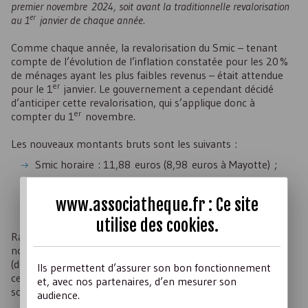
premier novembre 2024, soit avant la traditionnelle revalorisation
er
au 1
janvier de chaque année.
Comme chaque année, la revalorisation du
Smic
– tenant
compte de l’évolution de l’inflation constatée pour les 20 %
de ménages ayant les plus faibles revenus – était attendue
er
pour le 1
janvier. Le gouvernement a cependant décidé
d’anticiper cette revalorisation, qui s’applique donc à
er
compter du 1
novembre.
Les nouveaux montants bruts sont les suivants :
Smic
horaire : 11,88 euros (8,98 euros à Mayotte) ;
Smic
mensuel : 1 801,80 euros (1 361,97 euros à
Mayotte) ;
www.associatheque.fr : Ce site
Minimum garanti : 4,22 euros.
utilise des
cookies
.
Rappelons que le minimum garanti sert de référence,
notamment pour l’évaluation des frais professionnels
(déplacements, repas,
etc
.), des avantages en nature dans
Ils permettent d’assurer son bon fonctionnement
certains cas (logement, nourriture,
etc
.) et d’allocations
et, avec nos partenaires, d’en mesurer son
sociales.
audience.