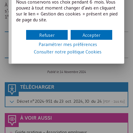
Nous conservons vos choix pendant 6 mois. Vous
À noter que, s’agissant d’une anticipation, cette mesure ne
pouvez à tout moment changer d’avis en cliquant
s’accompagnera pas d’un nouveau relèvement au
sur le lien « Gestion des cookies » présent en pied
er
1
janviere 2025.
de page du site.
Refuser
Accepter
AUTEUR
Paramétrer mes préférences
Juris associations pour le Crédit Mutuel
Consulter notre politique
Cookies
Publié le
14 Novembre 2024
TÉLÉCHARGER
Décret n° 2024-951 du 23 oct. 2024, JO du 24
[
PDF
- 144 Ko]
À VOIR AUSSI
Guide pratique – Association employeur