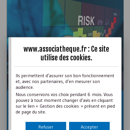
www.associatheque.fr : Ce site
utilise des
cookies
.
Ils permettent d’assurer son bon fonctionnement
et, avec nos partenaires, d’en mesurer son
audience.
Nous conservons vos choix pendant 6 mois. Vous
La cartographie des risques de l’association : un
pouvez à tout moment changer d’avis en cliquant
outil à faire vivre
sur le lien « Gestion des cookies » présent en pied
La cartographie des risques est le pilier du dispositif
de page du site.
d’amélioration continue de l’association. Quelles sont les
étapes de son élaboration ? Pourquoi faut-il revoir la
cartographie, en assurer un suivi régulier... ?
Refuser
Accepter
Lire les conseils de notre expert