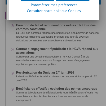
Paramétrer mes préférences
Consulter notre politique
Cookies
Direction de fait et rémunérations indues : la Cour des
comptes sanctionne
La Cour des comptes rappelle une nouvelle fois son pouvoir de sanction
lorsque les dirigeants associatifs prennent des libertés avec les
obligations demandées aux associations subventionnées.
Contrat d’engagement républicain : le
HCVA
répond aux
associations
Sollicité par une centaine d’associations, le Haut Conseil à la Vie
Associative a rendu un avis sur l’usage du contrat d’engagement
républicain par les pouvoirs publics.
er
Revalorisation du Smic au 1
juin 2026
er
Indexé sur l’inflation, le salaire minimum est augmenté à compter du 1
juin 2026.
Bénéficiaires effectifs : évolution des peines encourues
Soumises à l’obligation de déclaration de leurs bénéficiaires effectifs, les
associations voient évoluer les sanctions encourues en cas de
manquement.