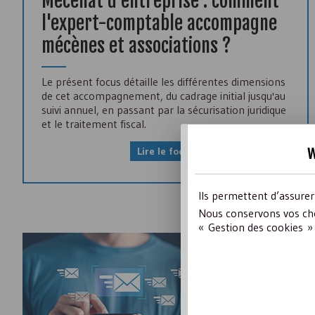
Mécénat d'entreprise : comment
l'expert-comptable accompagne
mécènes et associations ?
Le présent focus détaille les différentes dimensions
de cet accompagnement, du cadrage initial jusqu'au
suivi annuel, en passant par la sécurisation juridique
et le traitement fiscal.
w
Lire le focus
Ils permettent d’assure
Nous conservons vos cho
« Gestion des cookies » 
Découvrez tous l