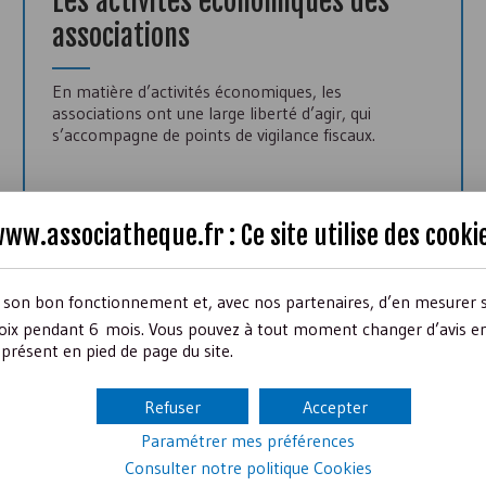
Les activités économiques des
associations
En matière d’activités économiques, les
associations ont une large liberté d’agir, qui
s’accompagne de points de vigilance fiscaux.
ww.associatheque.fr : Ce site utilise des
cooki
Lire le focus
r son bon fonctionnement et, avec nos partenaires, d’en mesurer 
ix pendant 6 mois. Vous pouvez à tout moment changer d’avis en c
présent en pied de page du site.
Refuser
Accepter
Inscrivez-vous à la Newsletter
Paramétrer mes préférences
Consulter notre politique
Cookies
es mois : des conseils essentiels, un dossier très pratique, 