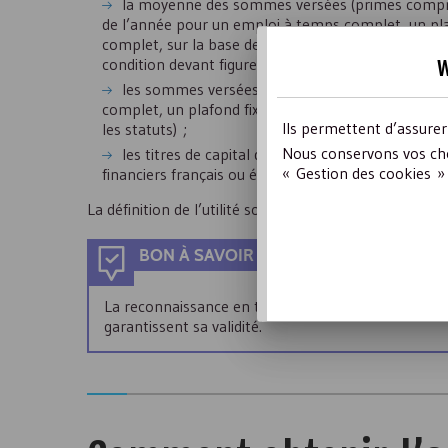
la moyenne des sommes versées (primes comprise
de l’année pour un emploi à temps complet, un plaf
complet, sur la base de la durée légale du travail 
w
condition devant figurer dans les statuts) ;
les sommes versées au salarié ou dirigeant le 
complet, un plafond fixé à dix fois la rémunératio
Ils permettent d’assure
les statuts) ;
Nous conservons vos cho
les titres de capital de l’entreprise, lorsqu’ils
« Gestion des cookies » 
financiers français ou étranger.
La définition de l’utilité sociale a été mise à jour dans
BON À SAVOIR
La reconnaissance en tant qu’
ESUS
est un agrément,
garantissent sa validité.