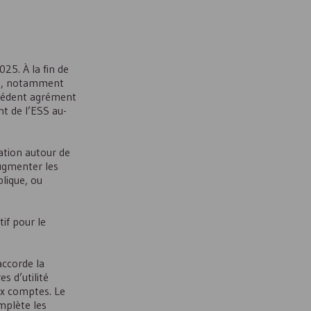
025. À la fin de
nt, notamment
écédent agrément
t de l’
ESS
au-
tion autour de
augmenter les
lique, ou
if pour le
accorde la
s d’utilité
ux comptes. Le
mplète les