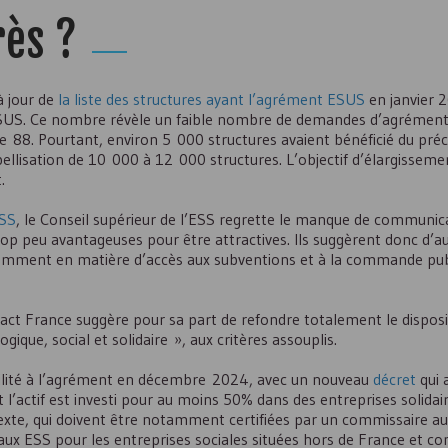
rès ?
à jour de
la liste des structures ayant l’agrément
ESUS
en janvier 2
SUS
. Ce nombre révèle un faible nombre de demandes d’agréme
ue 88. Pourtant, environ 5 000 structures avaient bénéficié du pr
abellisation de 10 000 à 12 000 structures. L’objectif d’élargissemen
.
SS
, le Conseil supérieur de l’
ESS
regrette le manque de communica
op peu avantageuses pour être attractives. Ils suggèrent donc d’
amment en matière d’accès aux subventions et à la commande pub
ct France suggère pour sa part de refondre totalement le disposit
que, social et solidaire », aux critères assouplis.
igibilité à l’agrément en décembre 2024, avec un nouveau
décret
qui 
 l’actif est investi pour au moins 50% dans des entreprises solidaire
u texte, qui doivent être notamment certifiées par un commissaire a
 aux
ESS
pour les entreprises sociales situées hors de France et co