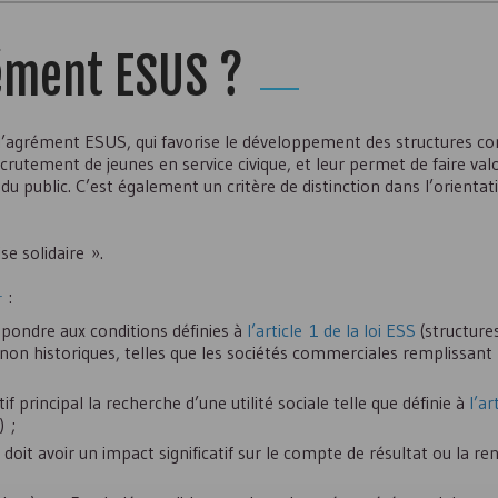
rément
ESUS
?
 l’agrément
ESUS
, qui favorise le développement des structures c
recrutement de jeunes en service civique, et leur permet de faire va
 du public. C’est également un critère de distinction dans l’orient
e solidaire ».
1
:
pondre aux conditions définies à
l’article 1 de la loi
ESS
(structure
 non historiques, telles que les sociétés commerciales remplissant l
 principal la recherche d’une utilité sociale telle que définie à
l’ar
) ;
le doit avoir un impact significatif sur le compte de résultat ou la ren