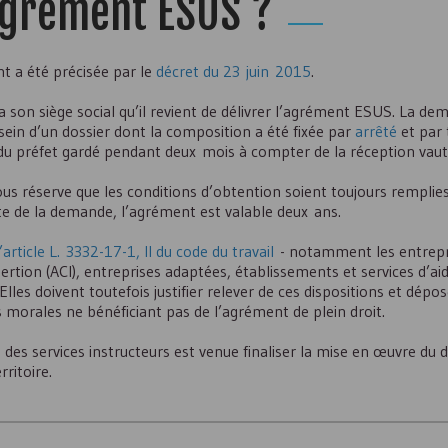
agrément
ESUS
?
t a été précisée par le
décret du 23 juin 2015
.
 son siège social qu’il revient de délivrer l’agrément
ESUS
. La de
 sein d’un dossier dont la composition a été fixée par
arrêté
et par
 du préfet gardé pendant deux mois à compter de la réception vaut
ous réserve que les conditions d’obtention soient toujours remplie
ate de la demande, l’agrément est valable deux ans.
l’article L. 3332-17-1, II du code du travail
- notamment les entrepri
ertion (
ACI
), entreprises adaptées, établissements et services d’aid
Elles doivent toutefois justifier relever de ces dispositions et dépo
 morales ne bénéficiant pas de l’agrément de plein droit.
 des services instructeurs est venue finaliser la mise en œuvre du di
ritoire.