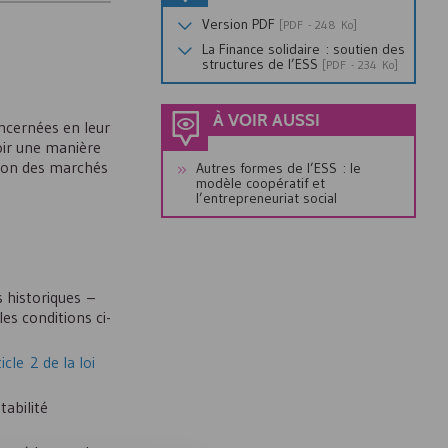
Version
PDF
[
PDF
- 248 Ko]
La Finance solidaire : soutien des
structures de l’
ESS
[
PDF
- 234 Ko]
À VOIR AUSSI
oncernées en leur
loir une manière
ation des marchés
Autres formes de l’
ESS
: le
modèle coopératif et
l’entrepreneuriat social
s historiques –
es conditions ci-
ticle 2 de la loi
tabilité