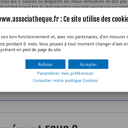
s) aux 5 salariés ou dirigeants les mieux rémunérés ne doit pas e
ond fixé à sept fois la rémunération annuelle perçue par un salar
et du Smic ou du salaire minimum de branche si ce dernier est supéri
ww.associatheque.fr : Ce site utilise des
cooki
mieux rémunéré ne doivent pas excéder au titre de l’année pour un
n annuelle mentionnée dans le point précédent (cette condition dev
r son bon fonctionnement et, avec nos partenaires, d’en mesurer 
ix pendant 6 mois. Vous pouvez à tout moment changer d’avis en c
 existent, ne doivent pas être admis aux négociations sur un marché 
présent en pied de page du site.
l’article 105 de la loi PACTE
pour clarifier certaines conditions du di
Refuser
Accepter
Paramétrer mes préférences
Consulter notre politique
Cookies
 et non un label : ce sont les services de l’État qui le délivrent, e