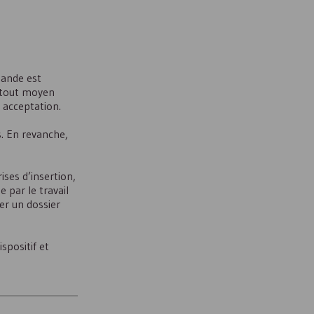
mande est
 tout moyen
 acceptation.
s. En revanche,
ses d’insertion,
e par le travail
ser un dossier
spositif et